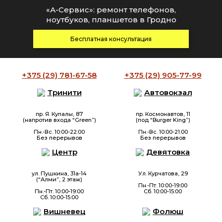
«А-Сервис»: ремонт телефонов,
ноутбуков, планшетов в Гродно
Бесплатная консультация
+375 (29)
781-67-58
+375 (29)
905-77-99
Тринити
Автовокзал
пр. Я. Купалы, 87
пр. Космонавтов, 11
(напротив входа “Green”)
(под “Burger King”)
Пн.-Вс. 10:00-22:00
Пн.-Вс. 10:00-21:00
Без перерывов
Без перерывов
Центр
Девятовка
ул. Пушкина, 31а-14
Ул. Курчатова, 29
(“Алми”, 2 этаж)
Пн.-Пт. 10:00-19:00
Пн.-Пт. 10:00-19:00
Сб. 10:00-15:00
Сб. 10:00-15:00
Вишневец
Фолюш