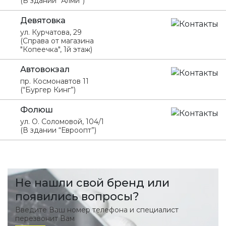
(В здании “Алми”)
Девятовка
ул. Курчатова, 29
(Справа от магазина
"Копеечка", 1й этаж)
Автовокзал
пр. Космонавтов 11
(“Бургер Кинг”)
Фолюш
ул. О. Соломовой, 104/1
(В здании “Евроопт”)
Не нашли свой бренд или
появились вопросы?
Введите Ваш номер телефона и специалист
перезвонит Вам