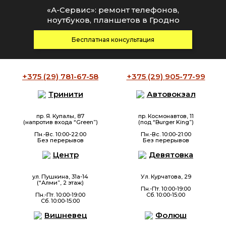
«А-Сервис»: ремонт телефонов,
ноутбуков, планшетов в Гродно
Бесплатная консультация
+375 (29)
781-67-58
+375 (29)
905-77-99
Тринити
Автовокзал
пр. Я. Купалы, 87
пр. Космонавтов, 11
(напротив входа “Green”)
(под “Burger King”)
Пн.-Вс. 10:00-22:00
Пн.-Вс. 10:00-21:00
Без перерывов
Без перерывов
Центр
Девятовка
ул. Пушкина, 31а-14
Ул. Курчатова, 29
(“Алми”, 2 этаж)
Пн.-Пт. 10:00-19:00
Пн.-Пт. 10:00-19:00
Сб. 10:00-15:00
Сб. 10:00-15:00
Вишневец
Фолюш