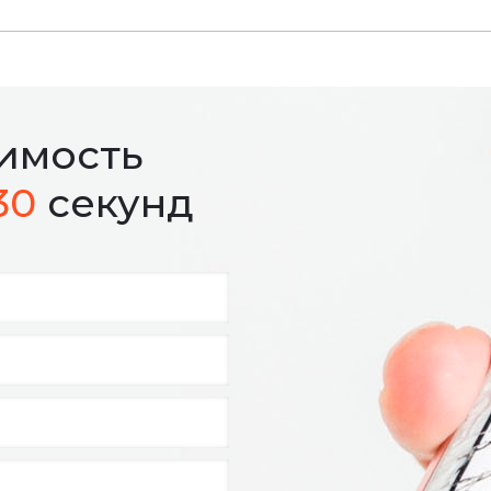
оимость
30
секунд