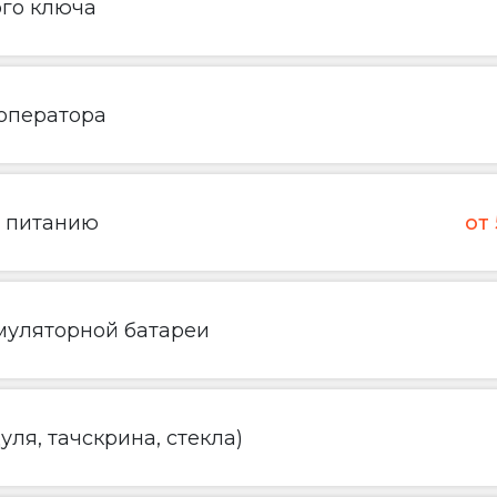
ого ключа
 оператора
о питанию
от
муляторной батареи
ля, тачскрина, стекла)