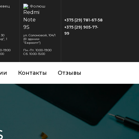
евец
Фолюш
+375 (29) 781-67-58
+375 (29) 905-77-
99
 30
ул. Соломовой, 104/1
д”, 1
(В здании
“Евроопт”)
00-19:00
Пн.-Пт. 10:00-19:00
:00
Сб. 10:00-15:00
ии
Контакты
Отзывы
S