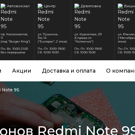
Автовокзал
Центр
Девятовка
Вишн
пр. Космонавтов,
ул. Пушкина,
ул. Курчатова, 29
ул. Южная,
11
31а-14
(Справа от
(“Мегабрен
(под “Burger King”)
(“Eurospar”, 2 этаж)
"Копеечка")
этаж)
Пн.-Вс. 10:00-21:00
Пн.-Пт. 10:00-19:00
Пн.-Пт. 10:00-19:00
Пн.-Пт. 10:
Без перерывов
Сб. 10:00-15:00
Сб. 10:00-15:00
Сб. 10:00-15
и
Акции
Доставка и оплата
О компан
 Note 9S
онов Redmi Note 9