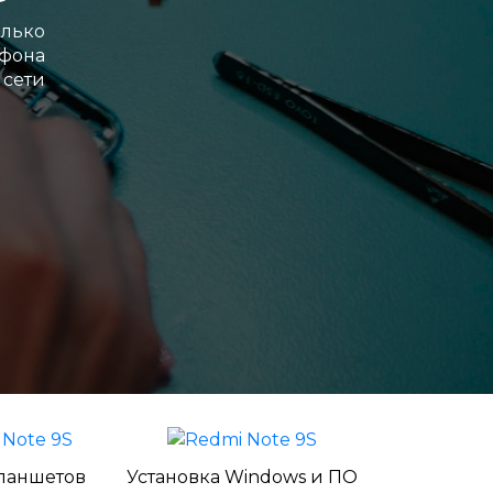
лько
ефона
 сети
ланшетов
Установка Windows и ПО