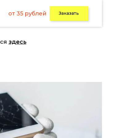
от 35 рублей
Заказать
ься
здесь