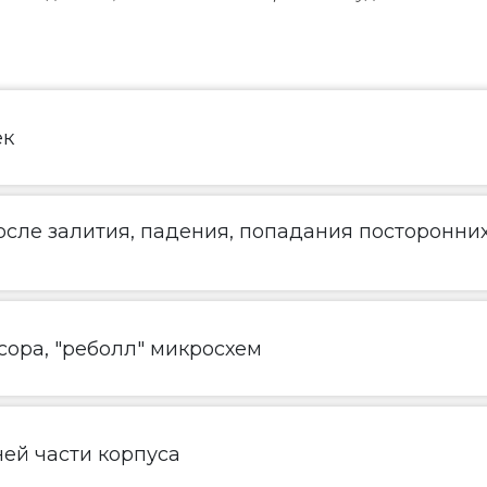
ек
сле залития, падения, попадания посторонни
ора, "реболл" микросхем
ей части корпуса