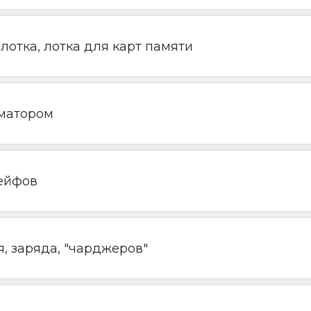
лотка, лотка для карт памяти
матором
ейфов
, заряда, "чарджеров"