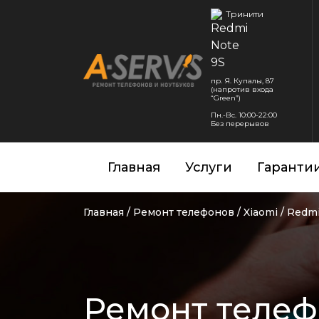
Тринити
пр. Я. Купалы, 87
(напротив входа
“Green”)
Пн.-Вс. 10:00-22:00
Без перерывов
Главная
Услуги
Гаранти
Главная
/
Ремонт телефонов
/
Xiaomi
/
Redmi
Ремонт телеф