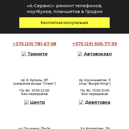
«А-Сервис»: ремонт телефонов,
ноутбуков, планшетов в Гродно
Бесплатная консультация
+375 (29)
781-67-58
+375 (29)
905-77-99
Тринити
Автовокзал
пр. Я. Купалы, 87
пр. Космонавтов, 11
(напротив входа “Green”)
(под “Burger King”)
Пн.-Вс. 10:00-22:00
Пн.-Вс. 10:00-21:00
Без перерывов
Без перерывов
Центр
Девятовка
ул. Пушкина, 31а-14
Ул. Курчатова, 29