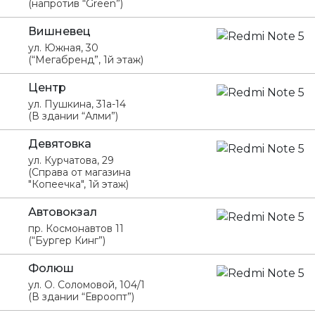
(напротив “Green”)
Вишневец
ул. Южная, 30
(“Мегабренд”, 1й этаж)
Центр
ул. Пушкина, 31а-14
(В здании “Алми”)
Девятовка
ул. Курчатова, 29
(Справа от магазина
"Копеечка", 1й этаж)
Автовокзал
пр. Космонавтов 11
(“Бургер Кинг”)
Фолюш
ул. О. Соломовой, 104/1
(В здании “Евроопт”)