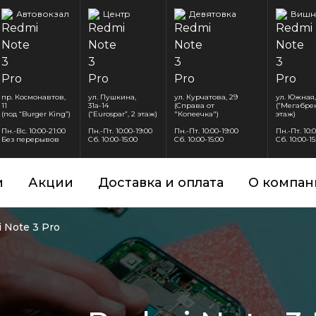
Автовокзал
Центр
Девятовка
Вишн
пр. Космонавтов,
ул. Пушкина,
ул. Курчатова, 29
ул. Южная,
11
31а-14
(Справа от
(“Мегабрен
(под “Burger King”)
(“Eurospar”, 2 этаж)
"Копеечка")
этаж)
Пн.-Вс. 10:00-21:00
Пн.-Пт. 10:00-19:00
Пн.-Пт. 10:00-19:00
Пн.-Пт. 10:
Без перерывов
Сб. 10:00-15:00
Сб. 10:00-15:00
Сб. 10:00-15
и
Акции
Доставка и оплата
О компан
 Note 3 Pro