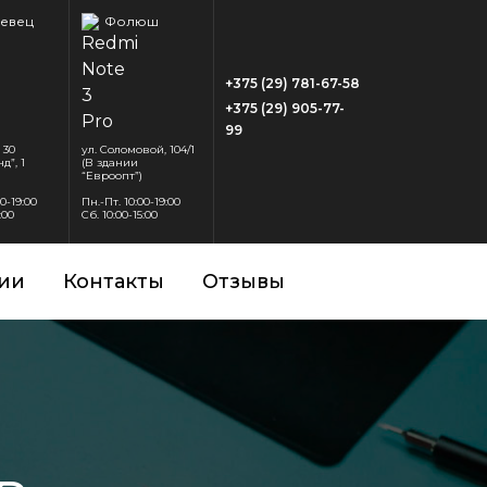
евец
Фолюш
+375 (29) 781-67-58
+375 (29) 905-77-
99
 30
ул. Соломовой, 104/1
д”, 1
(В здании
“Евроопт”)
00-19:00
Пн.-Пт. 10:00-19:00
:00
Сб. 10:00-15:00
ии
Контакты
Отзывы