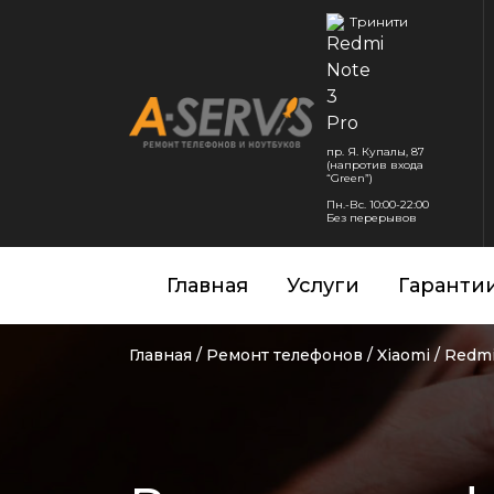
Тринити
пр. Я. Купалы, 87
(напротив входа
“Green”)
Пн.-Вс. 10:00-22:00
Без перерывов
Главная
Услуги
Гаранти
Главная
/
Ремонт телефонов
/
Xiaomi
/
Redmi