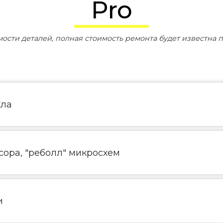
Pro
мости деталей, полная стоимость ремонта будет известна п
кла
ора, "реболл" микросхем
и