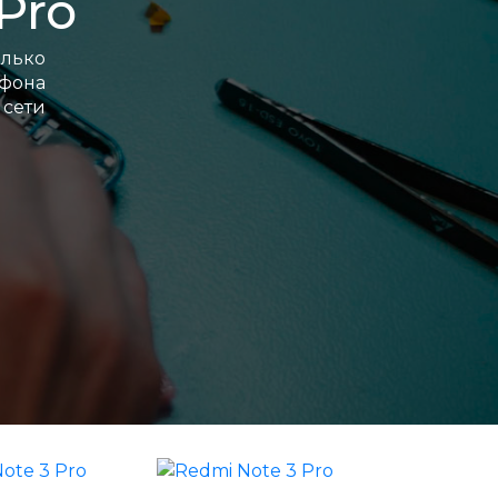
Pro
лько
ефона
сети