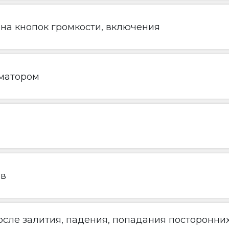
ена кнопок громкости, включения
матором
ов
сле залития, падения, попадания посторонни