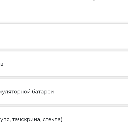
ов
муляторной батареи
ля, тачскрина, стекла)