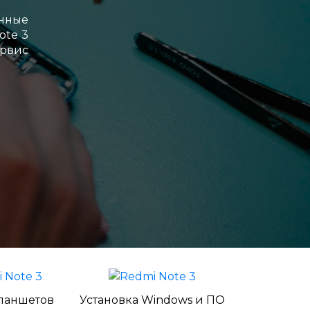
енные
ote 3
ервис
ланшетов
Установка Windows и ПО