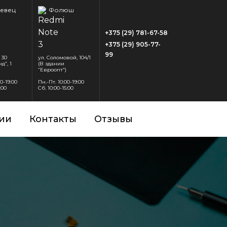
евец
Фолюш
+375 (29) 781-67-58
+375 (29) 905-77-
99
 30
ул. Соломовой, 104/1
д”, 1
(В здании
“Евроопт”)
00-19:00
Пн.-Пт. 10:00-19:00
:00
Сб. 10:00-15:00
ии
Контакты
Отзывы