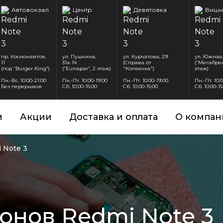
Автовокзал
Центр
Девятовка
Вишн
пр. Космонавтов,
ул. Пушкина,
ул. Курчатова, 29
ул. Южная,
11
31а-14
(Справа от
(“Мегабрен
(под “Burger King”)
(“Eurospar”, 2 этаж)
"Копеечка")
этаж)
Пн.-Вс. 10:00-21:00
Пн.-Пт. 10:00-19:00
Пн.-Пт. 10:00-19:00
Пн.-Пт. 10:
Без перерывов
Сб. 10:00-15:00
Сб. 10:00-15:00
Сб. 10:00-15
и
Акции
Доставка и оплата
О компан
 Note 3
онов Redmi Note 3