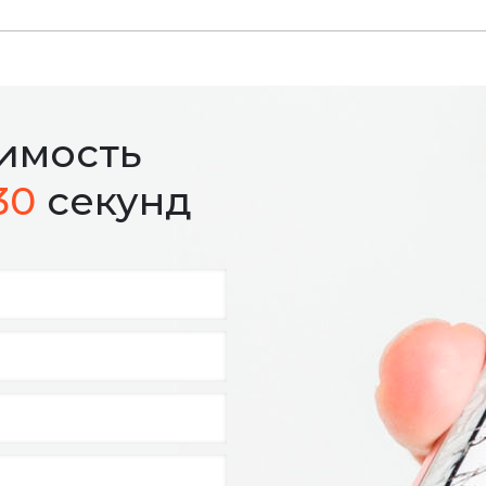
оимость
30
секунд