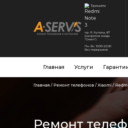
Тринити
пр. Я. Купалы, 87
(напротив входа
“Green”)
Пн.-Вс. 10:00-22:00
Без перерывов
Главная
Услуги
Гаранти
Главная
/
Ремонт телефонов
/
Xiaomi
/
Redmi
Ремонт телеф