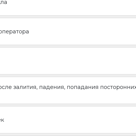
кла
 оператора
сле залития, падения, попадания посторонни
ек