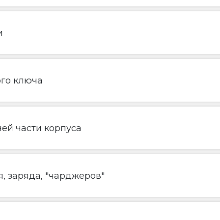
и
ого ключа
ей части корпуса
, заряда, "чарджеров"