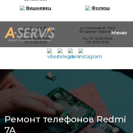
Вишневец
Фолюш
ул. Южная, 30
ул. Соломовой, 104/1
(“Мегабренд”, 1 этаж)
(В здании “Евроопт”)
Пн.-Пт. 10:00-19:00
Пн.-Пт. 10:00-19:00
Сб. 10:00-15:00
Сб. 10:00-15:00
Ремонт телефонов Redmi
7A