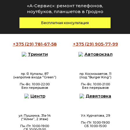
«А-Сервис»: ремонт телефонов,
ноутбуков, планшетов в Гродно
Бесплатная консультация
+375 (29)
781-67-58
+375 (29)
905-77-99
Тринити
Автовокзал
пр. Я. Купалы, 87
пр. Космонавтов, 11
(напротив входа “Green”)
(под “Burger King”)
Пн.-Вс. 10:00-22:00
Пн.-Вс. 10:00-21:00
Без перерывов
Без перерывов
Центр
Девятовка
ул. Пушкина, 31а-14
Ул. Курчатова, 29
(“Алми”, 2 этаж)
Пн.-Пт. 10:00-19:00
Пн.-Пт. 10:00-19:00
Сб. 10:00-15:00
Сб. 10:00-15:00