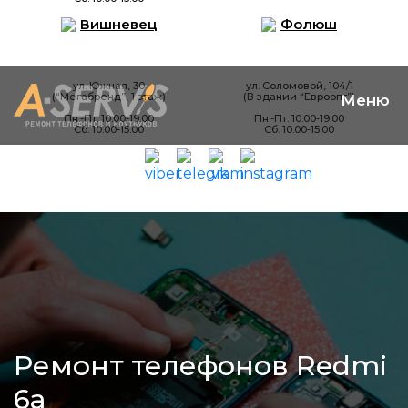
Вишневец
Фолюш
ул. Южная, 30
ул. Соломовой, 104/1
(“Мегабренд”, 1 этаж)
(В здании “Евроопт”)
Пн.-Пт. 10:00-19:00
Пн.-Пт. 10:00-19:00
Сб. 10:00-15:00
Сб. 10:00-15:00
Ремонт телефонов Redmi
6a