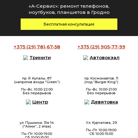
«А-Сервис»: ремонт телефонов,
ноутбуков, планшетов в Гродно
Бесплатная консультация
+375 (29)
781-67-58
+375 (29)
905-77-99
Тринити
Автовокзал
пр. Я. Купалы, 87
пр. Космонавтов, 11
(напротив входа “Green”)
(под “Burger King”)
Пн.-Вс. 10:00-22:00
Пн.-Вс. 10:00-21:00
Без перерывов
Без перерывов
Центр
Девятовка
ул. Пушкина, 31а-14
Ул. Курчатова, 29
(“Алми”, 2 этаж)
Пн.-Пт. 10:00-19:00
Пн.-Пт. 10:00-19:00
Сб. 10:00-15:00
Сб. 10:00-15:00