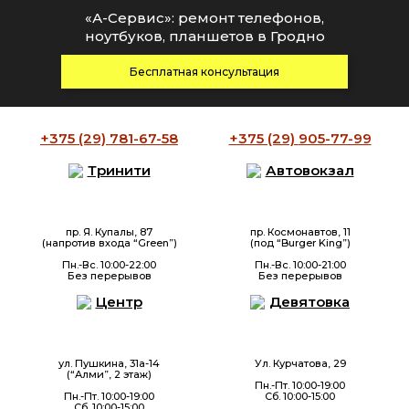
«А-Сервис»: ремонт телефонов,
ноутбуков, планшетов в Гродно
Бесплатная консультация
+375 (29)
781-67-58
+375 (29)
905-77-99
Тринити
Автовокзал
пр. Я. Купалы, 87
пр. Космонавтов, 11
(напротив входа “Green”)
(под “Burger King”)
Пн.-Вс. 10:00-22:00
Пн.-Вс. 10:00-21:00
Без перерывов
Без перерывов
Центр
Девятовка
ул. Пушкина, 31а-14
Ул. Курчатова, 29
(“Алми”, 2 этаж)
Пн.-Пт. 10:00-19:00
Пн.-Пт. 10:00-19:00
Сб. 10:00-15:00
Сб. 10:00-15:00