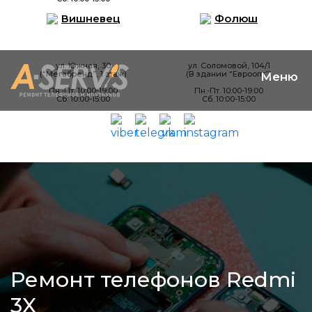
Вишневец
Фолюш
ул. Южная, 30
ул. Соломовой, 104/1
(“Мегабренд”, 1 этаж)
(В здании “Евроопт”)
Пн.-Пт. 10:00-19:00
Пн.-Пт. 10:00-19:00
Сб. 10:00-15:00
Сб. 10:00-15:00
Ремонт телефонов Redmi
3X