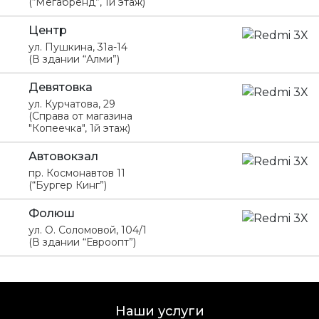
(“Мегабренд”, 1й этаж)
Центр
ул. Пушкина, 31а-14
(В здании “Алми”)
Девятовка
ул. Курчатова, 29
(Справа от магазина
"Копеечка", 1й этаж)
Автовокзал
пр. Космонавтов 11
(“Бургер Кинг”)
Фолюш
ул. О. Соломовой, 104/1
(В здании “Евроопт”)
Наши услуги