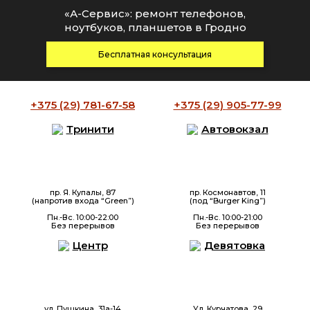
«А-Сервис»: ремонт телефонов,
ноутбуков, планшетов в Гродно
Бесплатная консультация
+375 (29)
781-67-58
+375 (29)
905-77-99
Тринити
Автовокзал
пр. Я. Купалы, 87
пр. Космонавтов, 11
(напротив входа “Green”)
(под “Burger King”)
Пн.-Вс. 10:00-22:00
Пн.-Вс. 10:00-21:00
Без перерывов
Без перерывов
Центр
Девятовка
ул. Пушкина, 31а-14
Ул. Курчатова, 29