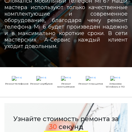
Сломался мобильный телефон Mi 6? Наши
мастера используют только качественные
комплектующие и современное
оборудование, благодаря чему ремонт
телефона Mi 6 будет произведен надежно
и в максимально короткие сроки. В сети
мастерских А-Сервис каждый клиент
уходит довольным.
Ремонт телефонов
Ремонт ноутбуков
Ремонт
Ремонт планшетов
Установка
компьютеров
Windows и ПО
Узнайте стоимость ремонта за
30
секунд