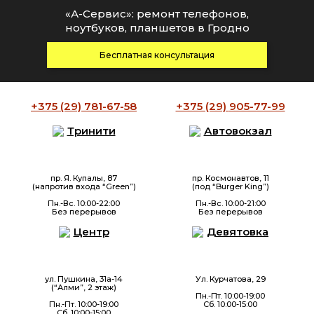
«А-Сервис»: ремонт телефонов,
ноутбуков, планшетов в Гродно
Бесплатная консультация
+375 (29)
781-67-58
+375 (29)
905-77-99
Тринити
Автовокзал
пр. Я. Купалы, 87
пр. Космонавтов, 11
(напротив входа “Green”)
(под “Burger King”)
Пн.-Вс. 10:00-22:00
Пн.-Вс. 10:00-21:00
Без перерывов
Без перерывов
Центр
Девятовка
ул. Пушкина, 31а-14
Ул. Курчатова, 29
(“Алми”, 2 этаж)
Пн.-Пт. 10:00-19:00
Пн.-Пт. 10:00-19:00
Сб. 10:00-15:00
Сб. 10:00-15:00