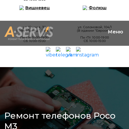
Вишневец
Фолюш
ул. Южная, 30
ул. Соломовой, 104/1
(“Мегабренд”, 1 этаж)
(В здании “Евроопт”)
Пн.-Пт. 10:00-19:00
Пн.-Пт. 10:00-19:00
Сб. 10:00-15:00
Сб. 10:00-15:00
Ремонт телефонов Poco
M3