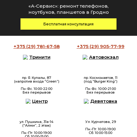
«А-Сервис»: ремонт телефонов,
ноутбуков, планшетов в Гродно
Бесплатная консультация
+375 (29)
781-67-58
+375 (29)
905-77-99
Тринити
Автовокзал
пр. Я. Купалы, 87
пр. Космонавтов, 11
(напротив входа “Green”)
(под “Burger King”)
Пн.-Вс. 10:00-22:00
Пн.-Вс. 10:00-21:00
Без перерывов
Без перерывов
Центр
Девятовка
ул. Пушкина, 31а-14
Ул. Курчатова, 29
(“Алми”, 2 этаж)
Пн.-Пт. 10:00-19:00
Пн.-Пт. 10:00-19:00
Сб. 10:00-15:00
Сб. 10:00-15:00