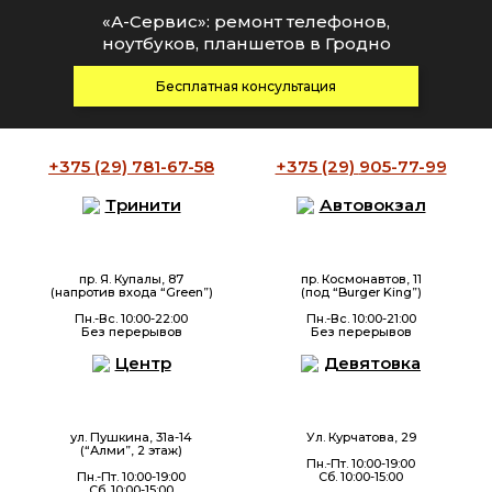
«А-Сервис»: ремонт телефонов,
ноутбуков, планшетов в Гродно
Бесплатная консультация
+375 (29)
781-67-58
+375 (29)
905-77-99
Тринити
Автовокзал
пр. Я. Купалы, 87
пр. Космонавтов, 11
(напротив входа “Green”)
(под “Burger King”)
Пн.-Вс. 10:00-22:00
Пн.-Вс. 10:00-21:00
Без перерывов
Без перерывов
Центр
Девятовка
ул. Пушкина, 31а-14
Ул. Курчатова, 29
(“Алми”, 2 этаж)
Пн.-Пт. 10:00-19:00
Пн.-Пт. 10:00-19:00
Сб. 10:00-15:00
Сб. 10:00-15:00