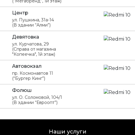
(“Мегабренд”, 1й этаж)
Центр
ул. Пушкина, 31а-14
(В здании “Алми”)
Девятовка
ул. Курчатова, 29
(Справа от магазина
"Копеечка", 1й этаж)
Автовокзал
пр. Космонавтов 11
(“Бургер Кинг”)
Фолюш
ул. О. Соломовой, 104/1
(В здании “Евроопт”)
Наши услуги