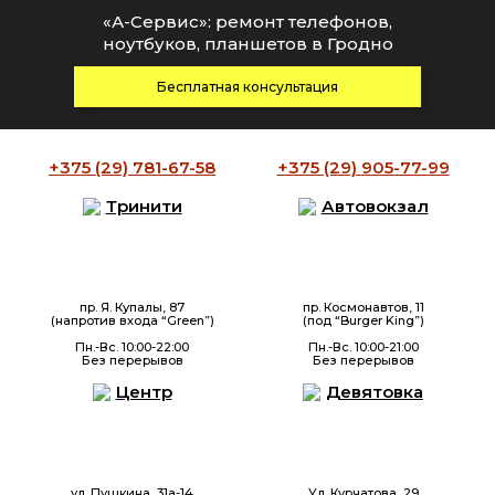
«А-Сервис»: ремонт телефонов,
ноутбуков, планшетов в Гродно
Бесплатная консультация
+375 (29)
781-67-58
+375 (29)
905-77-99
Тринити
Автовокзал
пр. Я. Купалы, 87
пр. Космонавтов, 11
(напротив входа “Green”)
(под “Burger King”)
Пн.-Вс. 10:00-22:00
Пн.-Вс. 10:00-21:00
Без перерывов
Без перерывов
Центр
Девятовка
ул. Пушкина, 31а-14
Ул. Курчатова, 29