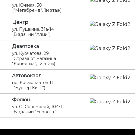
ул. Южная, 30
(“Мегабренд”, 1й этаж)
Центр
ул. Пушкина, 31а-14
(В здании “Алми”)
Девятовка
ул. Курчатова, 29
(Справа от магазина
"Копеечка", 1й этаж)
Автовокзал
пр. Космонавтов 11
(“Бургер Кинг”)
Фолюш
ул. О. Соломовой, 104/1
(В здании “Евроопт”)