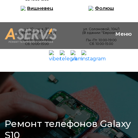
Вишневец
Фолюш
ул. Южная, 30
ул. Соломовой, 104/1
(“Мегабренд”, 1 этаж)
(В здании “Евроопт”)
Пн.-Пт. 10:00-19:00
Пн.-Пт. 10:00-19:00
Сб. 10:00-15:00
Сб. 10:00-15:00
Ремонт телефонов Galaxy
S10