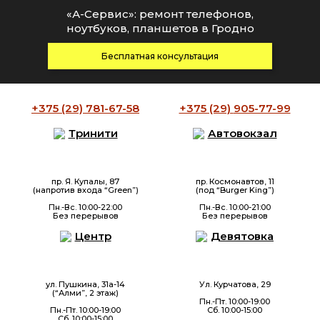
«А-Сервис»: ремонт телефонов,
ноутбуков, планшетов в Гродно
Бесплатная консультация
+375 (29)
781-67-58
+375 (29)
905-77-99
Тринити
Автовокзал
пр. Я. Купалы, 87
пр. Космонавтов, 11
(напротив входа “Green”)
(под “Burger King”)
Пн.-Вс. 10:00-22:00
Пн.-Вс. 10:00-21:00
Без перерывов
Без перерывов
Центр
Девятовка
ул. Пушкина, 31а-14
Ул. Курчатова, 29
(“Алми”, 2 этаж)
Пн.-Пт. 10:00-19:00
Пн.-Пт. 10:00-19:00
Сб. 10:00-15:00
Сб. 10:00-15:00