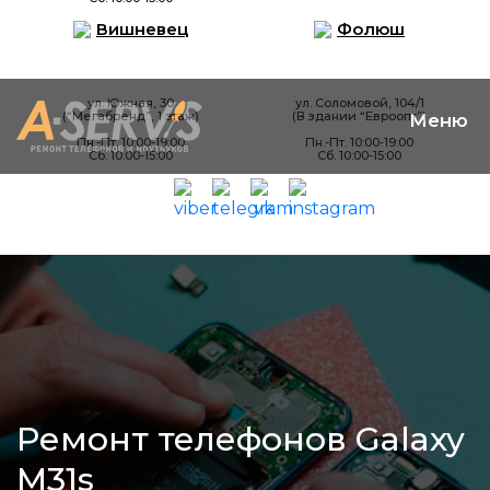
Вишневец
Фолюш
ул. Южная, 30
ул. Соломовой, 104/1
(“Мегабренд”, 1 этаж)
(В здании “Евроопт”)
Пн.-Пт. 10:00-19:00
Пн.-Пт. 10:00-19:00
Сб. 10:00-15:00
Сб. 10:00-15:00
Ремонт телефонов Galaxy
M31s