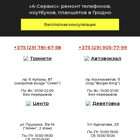
«А-Сервис»: ремонт телефонов,
ноутбуков, планшетов в Гродно
Бесплатная консультация
+375 (29)
781-67-58
+375 (29)
905-77-99
Тринити
Автовокзал
пр. Я. Купалы, 87
пр. Космонавтов, 11
(напротив входа “Green”)
(под “Burger King”)
Пн.-Вс. 10:00-22:00
Пн.-Вс. 10:00-21:00
Без перерывов
Без перерывов
Центр
Девятовка
ул. Пушкина, 31а-14
Ул. Курчатова, 29
(“Алми”, 2 этаж)
Пн.-Пт. 10:00-19:00
Пн.-Пт. 10:00-19:00
Сб. 10:00-15:00
Сб. 10:00-15:00