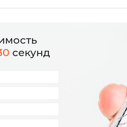
оимость
30
секунд