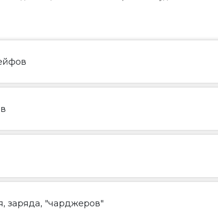
ейфов
ов
, заряда, "чарджеров"