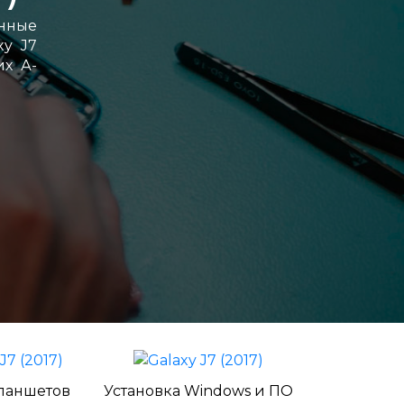
енные
xy J7
их А-
ланшетов
Установка Windows и ПО