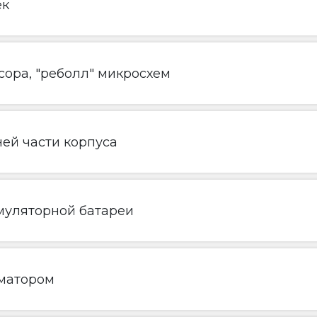
ек
ора, "реболл" микросхем
ей части корпуса
муляторной батареи
матором