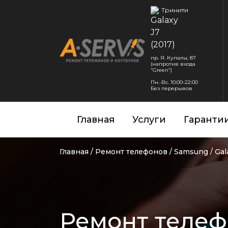
Тринити
пр. Я. Купалы, 87
(напротив входа
“Green”)
Пн.-Вс. 10:00-22:00
Без перерывов
Главная
Услуги
Гаранти
Главная
/
Ремонт телефонов
/
Samsung
/
Gal
Ремонт телефо