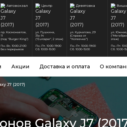
Автовокзал
Центр
Девятовка
Вишн
пр. Космонавтов,
ул. Пушкина,
ул. Курчатова, 29
ул. Южная,
11
31а-14
(Справа от
(“Мегабрен
(под “Burger King”)
(“Eurospar”, 2 этаж)
"Копеечка")
этаж)
Пн.-Вс. 10:00-21:00
Пн.-Пт. 10:00-19:00
Пн.-Пт. 10:00-19:00
Пн.-Пт. 10:
Без перерывов
Сб. 10:00-15:00
Сб. 10:00-15:00
Сб. 10:00-15
и
Акции
Доставка и оплата
О компан
axy J7 (2017)
нов Galaxy J7 (2017