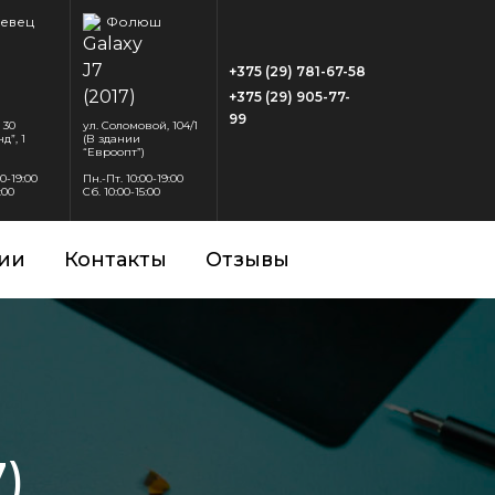
евец
Фолюш
+375 (29) 781-67-58
+375 (29) 905-77-
99
 30
ул. Соломовой, 104/1
д”, 1
(В здании
“Евроопт”)
00-19:00
Пн.-Пт. 10:00-19:00
:00
Сб. 10:00-15:00
ии
Контакты
Отзывы
)