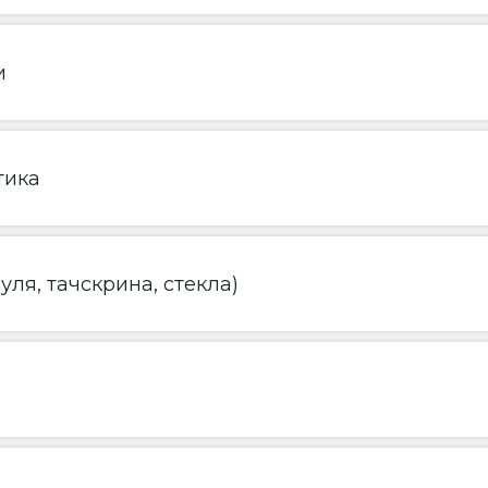
и
тика
ля, тачскрина, стекла)