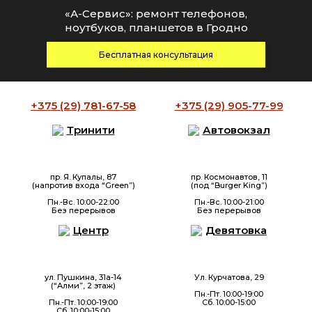
«А-Сервис»: ремонт телефонов,
ноутбуков, планшетов в Гродно
Бесплатная консультация
+375 (29)
781-67-58
+375 (29)
905-77-99
Тринити
Автовокзал
пр. Я. Купалы, 87
пр. Космонавтов, 11
(напротив входа “Green”)
(под “Burger King”)
Пн.-Вс. 10:00-22:00
Пн.-Вс. 10:00-21:00
Без перерывов
Без перерывов
Центр
Девятовка
ул. Пушкина, 31а-14
Ул. Курчатова, 29
(“Алми”, 2 этаж)
Пн.-Пт. 10:00-19:00
Пн.-Пт. 10:00-19:00
Сб. 10:00-15:00
Сб. 10:00-15:00