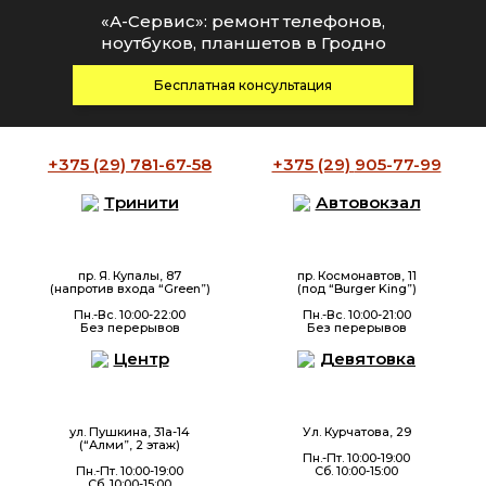
«А-Сервис»: ремонт телефонов,
ноутбуков, планшетов в Гродно
Бесплатная консультация
+375 (29)
781-67-58
+375 (29)
905-77-99
Тринити
Автовокзал
пр. Я. Купалы, 87
пр. Космонавтов, 11
(напротив входа “Green”)
(под “Burger King”)
Пн.-Вс. 10:00-22:00
Пн.-Вс. 10:00-21:00
Без перерывов
Без перерывов
Центр
Девятовка
ул. Пушкина, 31а-14
Ул. Курчатова, 29
(“Алми”, 2 этаж)
Пн.-Пт. 10:00-19:00
Пн.-Пт. 10:00-19:00
Сб. 10:00-15:00
Сб. 10:00-15:00