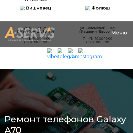
Вишневец
Фолюш
ул. Южная, 30
ул. Соломовой, 104/1
(“Мегабренд”, 1 этаж)
(В здании “Евроопт”)
Пн.-Пт. 10:00-19:00
Пн.-Пт. 10:00-19:00
Сб. 10:00-15:00
Сб. 10:00-15:00
Ремонт телефонов Galaxy
A70