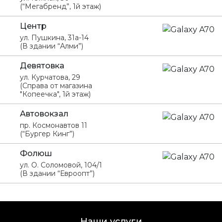
(“Мегабренд”, 1й этаж)
Центр
ул. Пушкина, 31а-14
(В здании “Алми”)
Девятовка
ул. Курчатова, 29
(Справа от магазина
"Копеечка", 1й этаж)
Автовокзал
пр. Космонавтов 11
(“Бургер Кинг”)
Фолюш
ул. О. Соломовой, 104/1
(В здании “Евроопт”)
Наши услуги