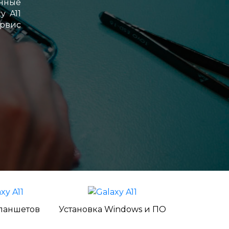
енные
y A11
ервис
ланшетов
Установка Windows и ПО