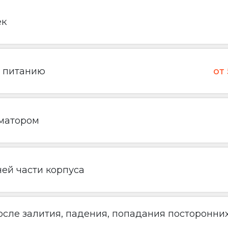
ек
о питанию
от
матором
ей части корпуса
сле залития, падения, попадания посторонни