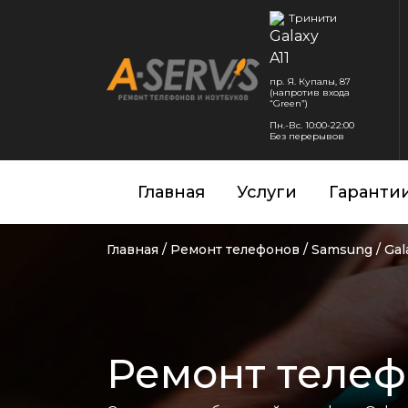
Тринити
пр. Я. Купалы, 87
(напротив входа
“Green”)
Пн.-Вс. 10:00-22:00
Без перерывов
Главная
Услуги
Гаранти
Главная
/
Ремонт телефонов
/
Samsung
/
Gal
Ремонт телефо