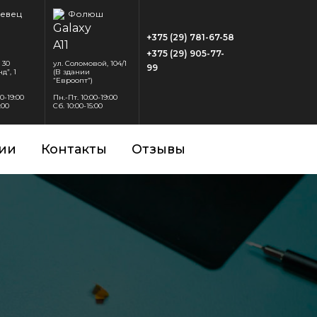
евец
Фолюш
+375 (29) 781-67-58
+375 (29) 905-77-
 30
ул. Соломовой, 104/1
99
д”, 1
(В здании
“Евроопт”)
00-19:00
Пн.-Пт. 10:00-19:00
:00
Сб. 10:00-15:00
ии
Контакты
Отзывы