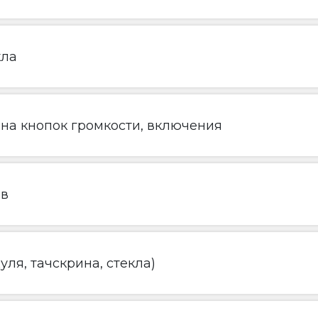
кла
ена кнопок громкости, включения
ов
ля, тачскрина, стекла)