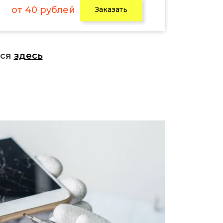
от 40 рублей
Заказать
ься
здесь