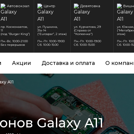
Автовокзал
Центр
Девятовка
Вишн
пр. Космонавтов,
ул. Пушкина,
ул. Курчатова, 29
ул. Южная,
11
31а-14
(Справа от
(“Мегабрен
(под “Burger King”)
(“Eurospar”, 2 этаж)
"Копеечка")
этаж)
Пн.-Вс. 10:00-21:00
Пн.-Пт. 10:00-19:00
Пн.-Пт. 10:00-19:00
Пн.-Пт. 10:
Без перерывов
Сб. 10:00-15:00
Сб. 10:00-15:00
Сб. 10:00-15
и
Акции
Доставка и оплата
О компан
axy A11
нов Galaxy A11