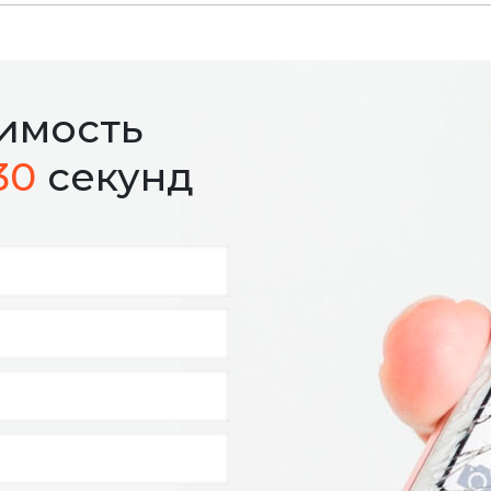
оимость
30
секунд