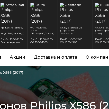
Автовокзал
Центр
Девятовка
Вишн
пр. Космонавтов,
ул. Пушкина,
ул. Курчатова, 29
ул. Южная,
11
31а-14
(Справа от
(“Мегабрен
(под “Burger King”)
(“Eurospar”, 2 этаж)
"Копеечка")
этаж)
Пн.-Вс. 10:00-21:00
Пн.-Пт. 10:00-19:00
Пн.-Пт. 10:00-19:00
Пн.-Пт. 10:
Без перерывов
Сб. 10:00-15:00
Сб. 10:00-15:00
Сб. 10:00-15
и
Акции
Доставка и оплата
О компан
ps X586 (2017)
нов Philips X586 (2