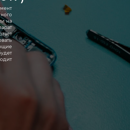
омент
ного
ти на
арат
тает
овать
ующие
удет
ходит