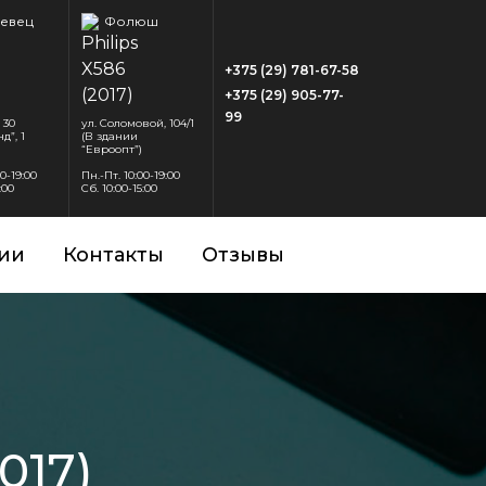
евец
Фолюш
+375 (29) 781-67-58
+375 (29) 905-77-
99
 30
ул. Соломовой, 104/1
д”, 1
(В здании
“Евроопт”)
00-19:00
Пн.-Пт. 10:00-19:00
:00
Сб. 10:00-15:00
ии
Контакты
Отзывы
017)