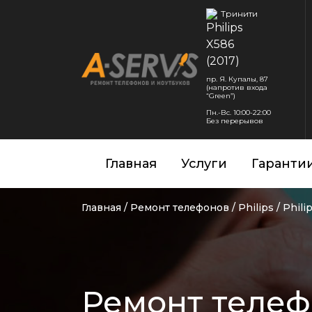
Тринити
пр. Я. Купалы, 87
(напротив входа
“Green”)
Пн.-Вс. 10:00-22:00
Без перерывов
Главная
Услуги
Гаранти
Главная
/
Ремонт телефонов
/
Philips
/
Phili
Ремонт телефо