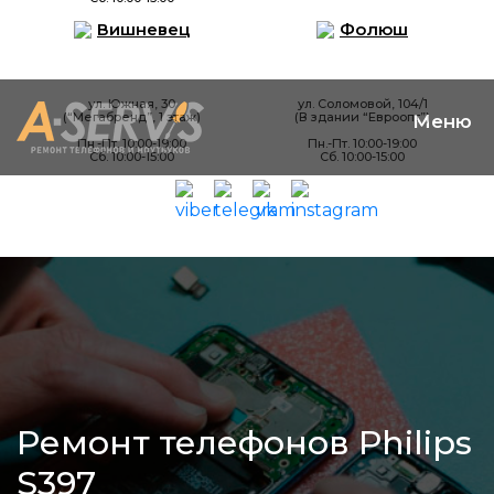
Вишневец
Фолюш
ул. Южная, 30
ул. Соломовой, 104/1
(“Мегабренд”, 1 этаж)
(В здании “Евроопт”)
Пн.-Пт. 10:00-19:00
Пн.-Пт. 10:00-19:00
Сб. 10:00-15:00
Сб. 10:00-15:00
Ремонт телефонов Philips
S397