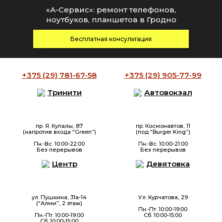
«А-Сервис»: ремонт телефонов,
ноутбуков, планшетов в Гродно
Бесплатная консультация
+375 (29)
781-67-58
+375 (29)
905-77-99
Тринити
Автовокзал
пр. Я. Купалы, 87
пр. Космонавтов, 11
(напротив входа “Green”)
(под “Burger King”)
Пн.-Вс. 10:00-22:00
Пн.-Вс. 10:00-21:00
Без перерывов
Без перерывов
Центр
Девятовка
ул. Пушкина, 31а-14
Ул. Курчатова, 29
(“Алми”, 2 этаж)
Пн.-Пт. 10:00-19:00
Пн.-Пт. 10:00-19:00
Сб. 10:00-15:00
Сб. 10:00-15:00