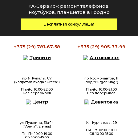
«А-Сервис»: ремонт телефонов,
ноутбуков, планшетов в Гродно
Бесплатная консультация
+375 (29)
781-67-58
+375 (29)
905-77-99
Тринити
Автовокзал
пр. Я. Купалы, 87
пр. Космонавтов, 11
(напротив входа “Green”)
(под “Burger King”)
Пн.-Вс. 10:00-22:00
Пн.-Вс. 10:00-21:00
Без перерывов
Без перерывов
Центр
Девятовка
ул. Пушкина, 31а-14
Ул. Курчатова, 29
(“Алми”, 2 этаж)
Пн.-Пт. 10:00-19:00
Пн.-Пт. 10:00-19:00
Сб. 10:00-15:00
Сб. 10:00-15:00