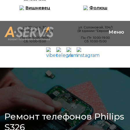
Вишневец
Фолюш
ул. Южная, 30
ул. Соломовой, 104/1
(“Мегабренд”, 1 этаж)
(В здании “Евроопт”)
Пн.-Пт. 10:00-19:00
Пн.-Пт. 10:00-19:00
Сб. 10:00-15:00
Сб. 10:00-15:00
Ремонт телефонов Philips
S326