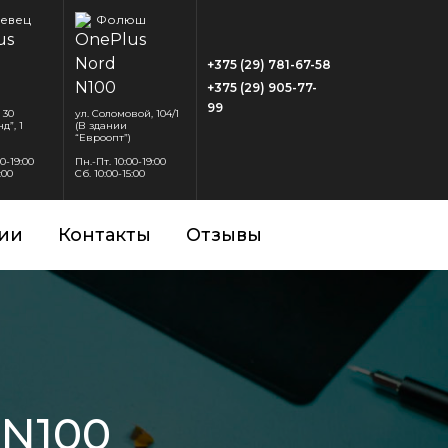
евец
Фолюш
+375 (29) 781-67-58
+375 (29) 905-77-
99
 30
ул. Соломовой, 104/1
д”, 1
(В здании
“Евроопт”)
00-19:00
Пн.-Пт. 10:00-19:00
:00
Сб. 10:00-15:00
ии
Контакты
Отзывы
 N100