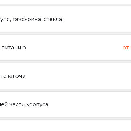
ля, тачскрина, стекла)
о питанию
от
ого ключа
ей части корпуса