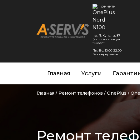
Тринити
пр. Я. Купалы, 87
(напротив входа
“Green”)
Пн.-Вс. 10:00-22:00
Без перерывов
Главная
Услуги
Гаранти
Главная
/
Ремонт телефонов
/
OnePlus
/
One
Ремонт телеф