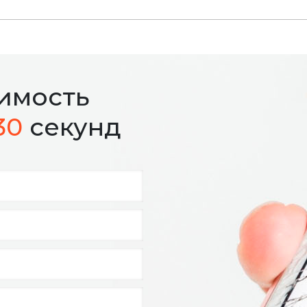
оимость
30
секунд