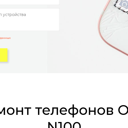
 данных
N100