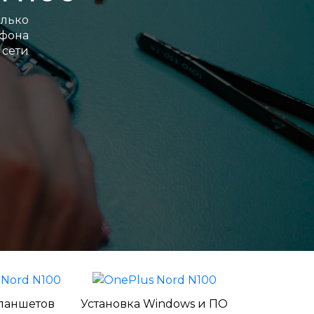
лько
ефона
 сети
ланшетов
Установка Windows и ПО