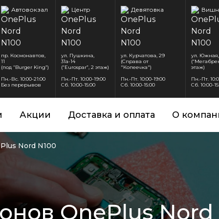
Автовокзал
Центр
Девятовка
Вишн
пр. Космонавтов,
ул. Пушкина,
ул. Курчатова, 29
ул. Южная,
11
31а-14
(Справа от
(“Мегабрен
(под “Burger King”)
(“Eurospar”, 2 этаж)
"Копеечка")
этаж)
Пн.-Вс. 10:00-21:00
Пн.-Пт. 10:00-19:00
Пн.-Пт. 10:00-19:00
Пн.-Пт. 10:
Без перерывов
Сб. 10:00-15:00
Сб. 10:00-15:00
Сб. 10:00-15
и
Акции
Доставка и оплата
О компан
Plus Nord N100
онов OnePlus Nord