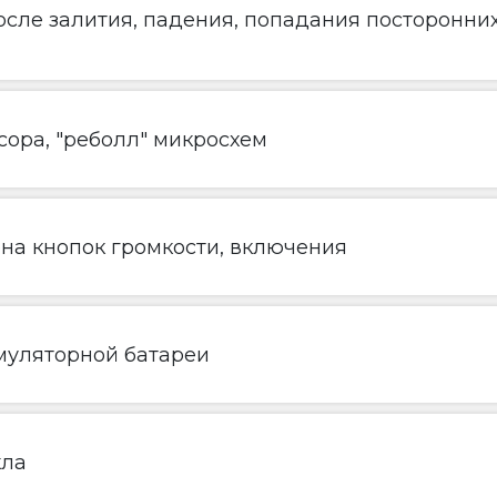
сле залития, падения, попадания посторонни
ора, "реболл" микросхем
ена кнопок громкости, включения
муляторной батареи
кла