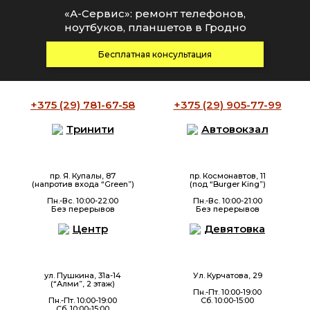
«А-Сервис»: ремонт телефонов,
ноутбуков, планшетов в Гродно
Бесплатная консультация
+375 (29)
781-67-58
+375 (29)
905-77-99
Тринити
Автовокзал
пр. Я. Купалы, 87
пр. Космонавтов, 11
(напротив входа “Green”)
(под “Burger King”)
Пн.-Вс. 10:00-22:00
Пн.-Вс. 10:00-21:00
Без перерывов
Без перерывов
Центр
Девятовка
ул. Пушкина, 31а-14
Ул. Курчатова, 29
(“Алми”, 2 этаж)
Пн.-Пт. 10:00-19:00
Пн.-Пт. 10:00-19:00
Сб. 10:00-15:00
Сб. 10:00-15:00