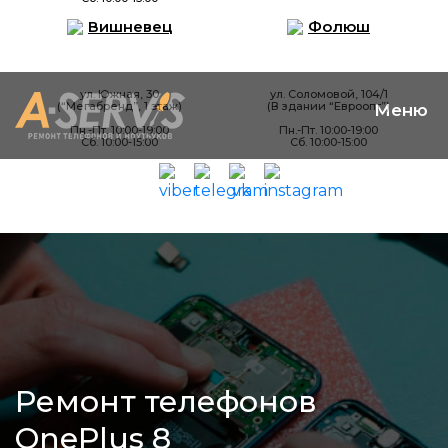
Вишневец
Фолюш
ул. Южная, 30
ул. Соломовой, 104/1
(“Мегабренд”, 1 этаж)
(В здании “Евроопт”)
Пн.-Пт. 10:00-19:00
Пн.-Пт. 10:00-19:00
Сб. 10:00-15:00
Сб. 10:00-15:00
Ремонт телефонов
OnePlus 8