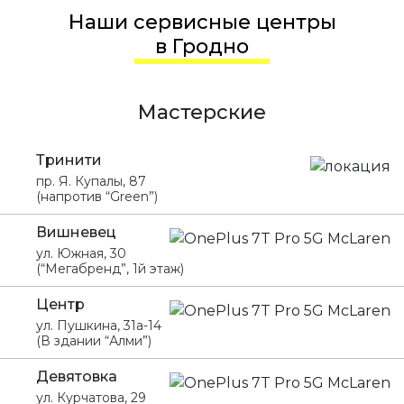
Наши сервисные центры
в Гродно
Мастерские
Тринити
пр. Я. Купалы, 87
(напротив “Green”)
Вишневец
ул. Южная, 30
(“Мегабренд”, 1й этаж)
Центр
ул. Пушкина, 31а-14
(В здании “Алми”)
Девятовка
ул. Курчатова, 29