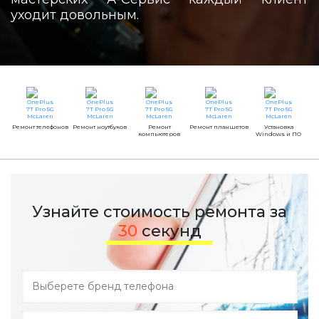
уходит довольным.
Ремонт телефонов
Ремонт ноутбуков
Ремонт
Ремонт планшетов
Установка
компьютеров
Windows и ПО
Узнайте стоимость ремонта за
30
секунд