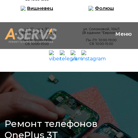
Вишневец
Фолюш
ул. Южная, 30
ул. Соломовой, 104/1
(“Мегабренд”, 1 этаж)
(В здании “Евроопт”)
Пн.-Пт. 10:00-19:00
Пн.-Пт. 10:00-19:00
Сб. 10:00-15:00
Сб. 10:00-15:00
Ремонт телефонов
OnePlus 3T