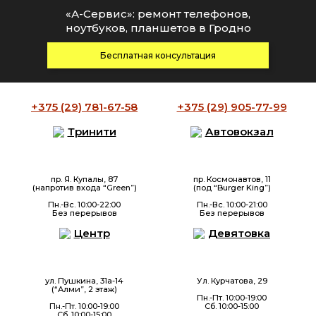
«А-Сервис»: ремонт телефонов,
ноутбуков, планшетов в Гродно
Бесплатная консультация
+375 (29)
781-67-58
+375 (29)
905-77-99
Тринити
Автовокзал
пр. Я. Купалы, 87
пр. Космонавтов, 11
(напротив входа “Green”)
(под “Burger King”)
Пн.-Вс. 10:00-22:00
Пн.-Вс. 10:00-21:00
Без перерывов
Без перерывов
Центр
Девятовка
ул. Пушкина, 31а-14
Ул. Курчатова, 29
(“Алми”, 2 этаж)
Пн.-Пт. 10:00-19:00
Пн.-Пт. 10:00-19:00
Сб. 10:00-15:00
Сб. 10:00-15:00