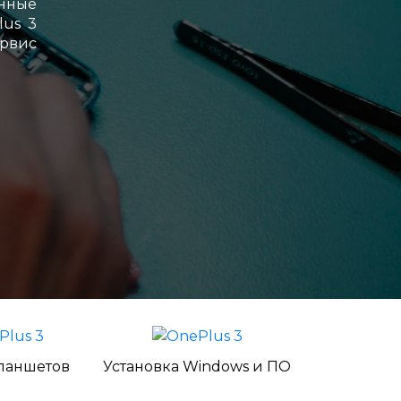
енные
lus 3
ервис
ланшетов
Установка Windows и ПО