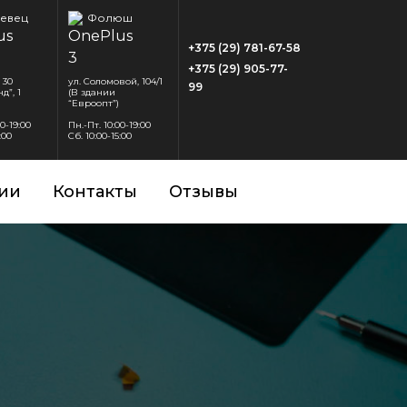
евец
Фолюш
+375 (29) 781-67-58
+375 (29) 905-77-
 30
ул. Соломовой, 104/1
99
д”, 1
(В здании
“Евроопт”)
00-19:00
Пн.-Пт. 10:00-19:00
:00
Сб. 10:00-15:00
ии
Контакты
Отзывы