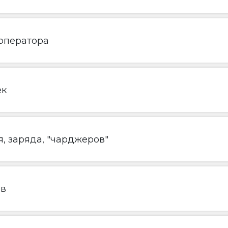
 оператора
ек
, заряда, "чарджеров"
ов