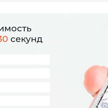
оимость
30
секунд