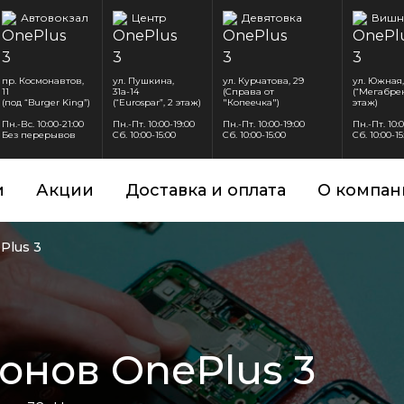
Автовокзал
Центр
Девятовка
Вишн
пр. Космонавтов,
ул. Пушкина,
ул. Курчатова, 29
ул. Южная,
11
31а-14
(Справа от
(“Мегабрен
(под “Burger King”)
(“Eurospar”, 2 этаж)
"Копеечка")
этаж)
Пн.-Вс. 10:00-21:00
Пн.-Пт. 10:00-19:00
Пн.-Пт. 10:00-19:00
Пн.-Пт. 10:
Без перерывов
Сб. 10:00-15:00
Сб. 10:00-15:00
Сб. 10:00-15
и
Акции
Доставка и оплата
О компан
Plus 3
онов OnePlus 3