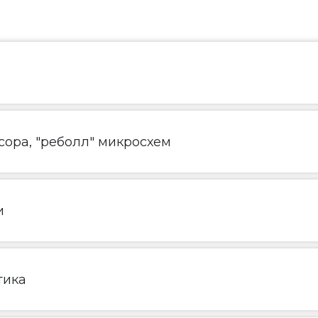
ора, "реболл" микросхем
и
тика