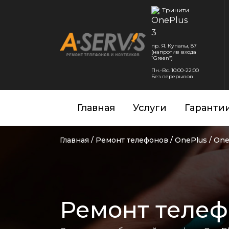
Тринити
пр. Я. Купалы, 87
(напротив входа
“Green”)
Пн.-Вс. 10:00-22:00
Без перерывов
Главная
Услуги
Гаранти
Главная
/
Ремонт телефонов
/
OnePlus
/
One
Ремонт телеф