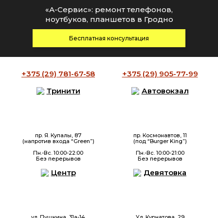
«А-Сервис»: ремонт телефонов,
ноутбуков, планшетов в Гродно
Бесплатная консультация
+375 (29)
781-67-58
+375 (29)
905-77-99
Тринити
Автовокзал
пр. Я. Купалы, 87
пр. Космонавтов, 11
(напротив входа “Green”)
(под “Burger King”)
Пн.-Вс. 10:00-22:00
Пн.-Вс. 10:00-21:00
Без перерывов
Без перерывов
Центр
Девятовка
ул. Пушкина, 31а-14
Ул. Курчатова, 29