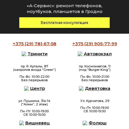
«А-Сервис»: ремонт телефонов,
ноутбуков, планшетов в Гродно
Бесплатная консультация
+375 (29)
781-67-58
+375 (29)
905-77-99
Тринити
Автовокзал
пр. Я. Купалы, 87
пр. Космонавтов, 11
(напротив входа “Green”)
(под “Burger King”)
Пн.-Вс. 10:00-22:00
Пн.-Вс. 10:00-21:00
Без перерывов
Без перерывов
Центр
Девятовка
ул. Пушкина, 31а-14
Ул. Курчатова, 29
(“Алми”, 2 этаж)
Пн.-Пт. 10:00-19:00
Пн.-Пт. 10:00-19:00
Сб. 10:00-15:00
Сб. 10:00-15:00
Вишневец
Фолюш