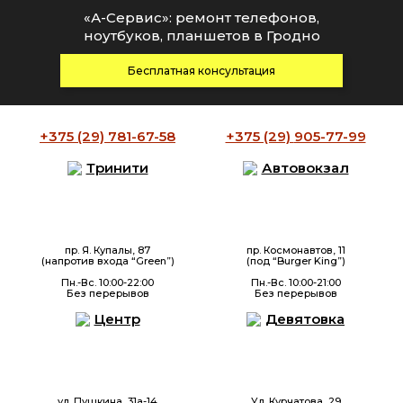
«А-Сервис»: ремонт телефонов,
ноутбуков, планшетов в Гродно
Бесплатная консультация
+375 (29)
781-67-58
+375 (29)
905-77-99
Тринити
Автовокзал
пр. Я. Купалы, 87
пр. Космонавтов, 11
(напротив входа “Green”)
(под “Burger King”)
Пн.-Вс. 10:00-22:00
Пн.-Вс. 10:00-21:00
Без перерывов
Без перерывов
Центр
Девятовка
ул. Пушкина, 31а-14
Ул. Курчатова, 29