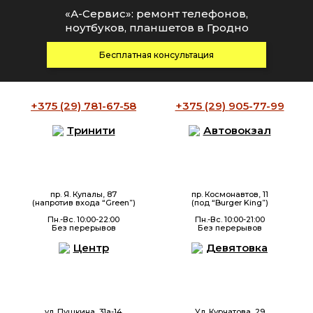
«А-Сервис»: ремонт телефонов,
ноутбуков, планшетов в Гродно
Бесплатная консультация
+375 (29)
781-67-58
+375 (29)
905-77-99
Тринити
Автовокзал
пр. Я. Купалы, 87
пр. Космонавтов, 11
(напротив входа “Green”)
(под “Burger King”)
Пн.-Вс. 10:00-22:00
Пн.-Вс. 10:00-21:00
Без перерывов
Без перерывов
Центр
Девятовка
ул. Пушкина, 31а-14
Ул. Курчатова, 29