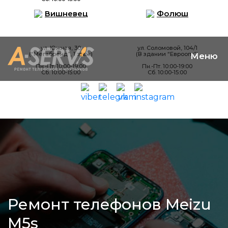
Вишневец
Фолюш
ул. Южная, 30
ул. Соломовой, 104/1
(“Мегабренд”, 1 этаж)
(В здании “Евроопт”)
Пн.-Пт. 10:00-19:00
Пн.-Пт. 10:00-19:00
Сб. 10:00-15:00
Сб. 10:00-15:00
Ремонт телефонов Meizu
M5s