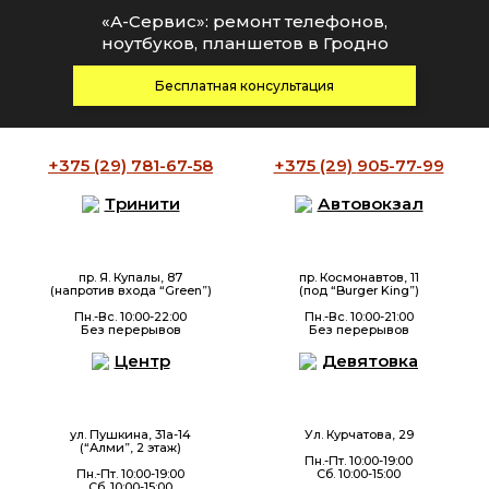
«А-Сервис»: ремонт телефонов,
ноутбуков, планшетов в Гродно
Бесплатная консультация
+375 (29)
781-67-58
+375 (29)
905-77-99
Тринити
Автовокзал
пр. Я. Купалы, 87
пр. Космонавтов, 11
(напротив входа “Green”)
(под “Burger King”)
Пн.-Вс. 10:00-22:00
Пн.-Вс. 10:00-21:00
Без перерывов
Без перерывов
Центр
Девятовка
ул. Пушкина, 31а-14
Ул. Курчатова, 29
(“Алми”, 2 этаж)
Пн.-Пт. 10:00-19:00
Пн.-Пт. 10:00-19:00
Сб. 10:00-15:00
Сб. 10:00-15:00