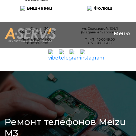
Вишневец
Фолюш
ул. Южная, 30
ул. Соломовой, 104/1
(“Мегабренд”, 1 этаж)
(В здании “Евроопт”)
Пн.-Пт. 10:00-19:00
Пн.-Пт. 10:00-19:00
Сб. 10:00-15:00
Сб. 10:00-15:00
Ремонт телефонов Meizu
M3