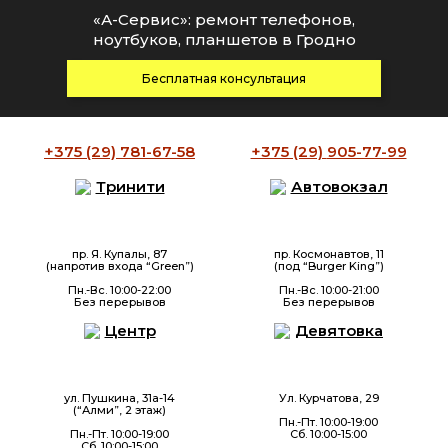
«А-Сервис»: ремонт телефонов,
ноутбуков, планшетов в Гродно
Бесплатная консультация
+375 (29)
781-67-58
+375 (29)
905-77-99
Тринити
Автовокзал
пр. Я. Купалы, 87
пр. Космонавтов, 11
(напротив входа “Green”)
(под “Burger King”)
Пн.-Вс. 10:00-22:00
Пн.-Вс. 10:00-21:00
Без перерывов
Без перерывов
Центр
Девятовка
ул. Пушкина, 31а-14
Ул. Курчатова, 29
(“Алми”, 2 этаж)
Пн.-Пт. 10:00-19:00
Пн.-Пт. 10:00-19:00
Сб. 10:00-15:00
Сб. 10:00-15:00