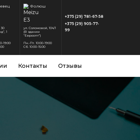
евец
Фолюш
+375 (29) 781-67-58
+375 (29) 905-77-
 30
ул. Соломовой, 104/1
99
д”, 1
(В здании
“Евроопт”)
00-19:00
Пн.-Пт. 10:00-19:00
:00
Сб. 10:00-15:00
ии
Контакты
Отзывы