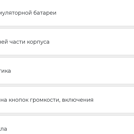
муляторной батареи
ей части корпуса
тика
ена кнопок громкости, включения
кла