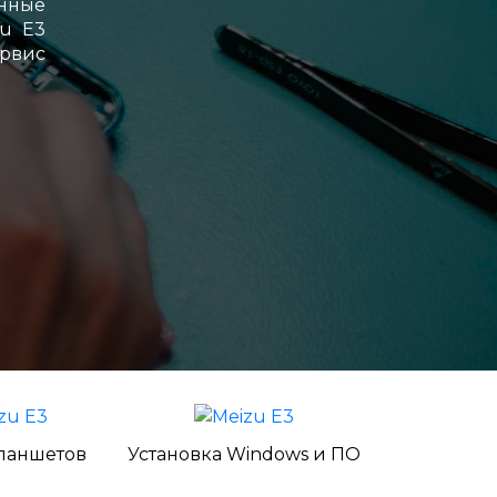
нные
zu E3
ервис
ланшетов
Установка Windows и ПО