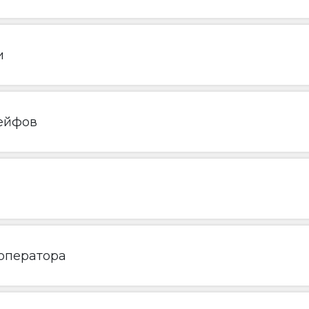
и
ейфов
 оператора