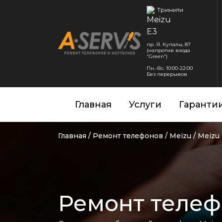
Тринити
пр. Я. Купалы, 87
(напротив входа
“Green”)
Пн.-Вс. 10:00-22:00
Без перерывов
Главная
Услуги
Гаранти
Главная
/
Ремонт телефонов
/
Meizu
/
Meizu
Ремонт телеф