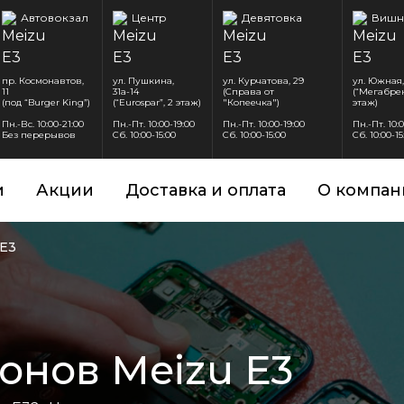
Автовокзал
Центр
Девятовка
Вишн
пр. Космонавтов,
ул. Пушкина,
ул. Курчатова, 29
ул. Южная,
11
31а-14
(Справа от
(“Мегабрен
(под “Burger King”)
(“Eurospar”, 2 этаж)
"Копеечка")
этаж)
Пн.-Вс. 10:00-21:00
Пн.-Пт. 10:00-19:00
Пн.-Пт. 10:00-19:00
Пн.-Пт. 10:
Без перерывов
Сб. 10:00-15:00
Сб. 10:00-15:00
Сб. 10:00-15
и
Акции
Доставка и оплата
О компан
 E3
онов Meizu E3