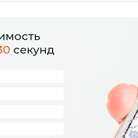
оимость
30
секунд