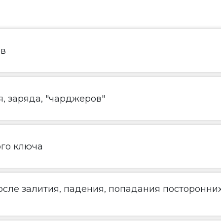
ов
, заряда, "чарджеров"
ого ключа
сле залития, падения, попадания посторонни