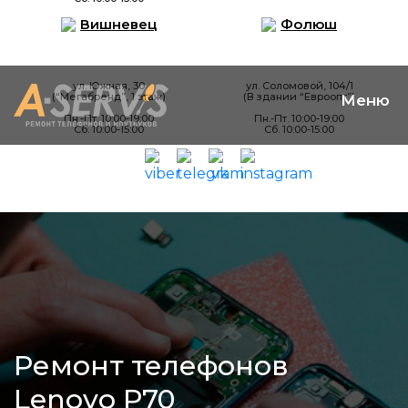
Вишневец
Фолюш
ул. Южная, 30
ул. Соломовой, 104/1
(“Мегабренд”, 1 этаж)
(В здании “Евроопт”)
Пн.-Пт. 10:00-19:00
Пн.-Пт. 10:00-19:00
Сб. 10:00-15:00
Сб. 10:00-15:00
Ремонт телефонов
Lenovo P70