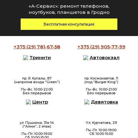
«А-Сервис»: ремонт телефонов,
ноутбуков, планшетов в Гродно
Бесплатная консультация
+375 (29)
781-67-58
+375 (29)
905-77-99
Тринити
Автовокзал
пр. Я. Купалы, 87
пр. Космонавтов, 11
(напротив входа “Green”)
(под “Burger King”)
Пн.-Вс. 10:00-22:00
Пн.-Вс. 10:00-21:00
Без перерывов
Без перерывов
Центр
Девятовка
ул. Пушкина, 31а-14
Ул. Курчатова, 29
(“Алми”, 2 этаж)
Пн.-Пт. 10:00-19:00
Пн.-Пт. 10:00-19:00
Сб. 10:00-15:00
Сб. 10:00-15:00