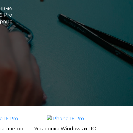
енные
6 Pro
ервис
ланшетов
Установка Windows и ПО