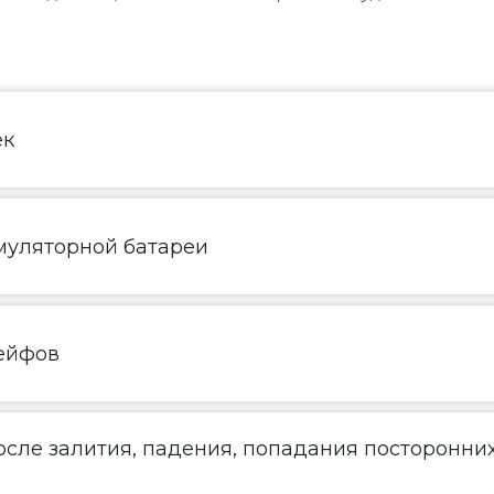
ек
муляторной батареи
ейфов
сле залития, падения, попадания посторонни