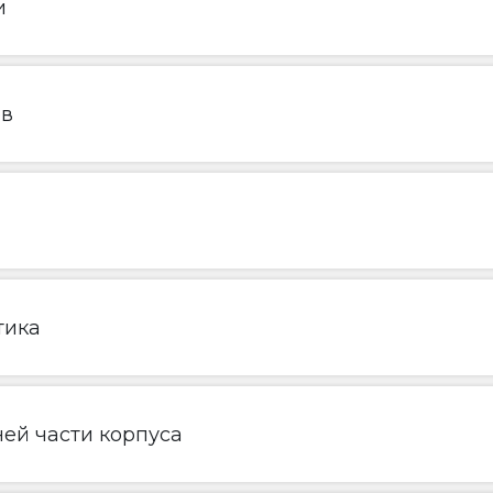
и
ов
тика
ей части корпуса