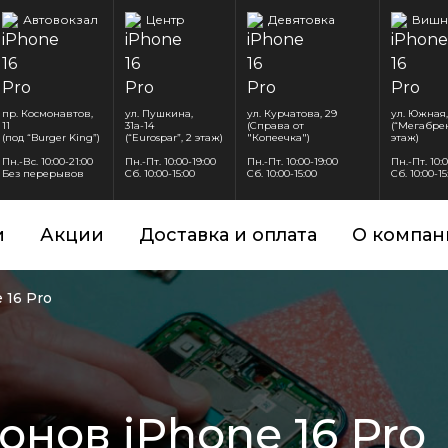
Автовокзал
Центр
Девятовка
Вишн
пр. Космонавтов,
ул. Пушкина,
ул. Курчатова, 29
ул. Южная,
11
31а-14
(Справа от
(“Мегабрен
(под “Burger King”)
(“Eurospar”, 2 этаж)
"Копеечка")
этаж)
Пн.-Вс. 10:00-21:00
Пн.-Пт. 10:00-19:00
Пн.-Пт. 10:00-19:00
Пн.-Пт. 10:
Без перерывов
Сб. 10:00-15:00
Сб. 10:00-15:00
Сб. 10:00-15
и
Акции
Доставка и оплата
О компан
 16 Pro
нов iPhone 16 Pro