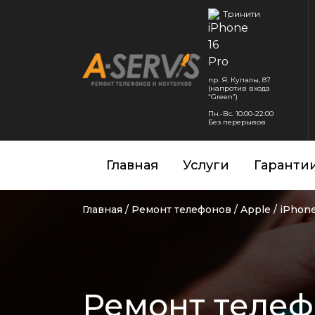
Тринити
пр. Я. Купалы, 87
(напротив входа
“Green”)
Пн.-Вс. 10:00-22:00
Без перерывов
Главная
Услуги
Гаранти
Главная
/
Ремонт телефонов
/
Apple
/
iPhone
Ремонт телефо