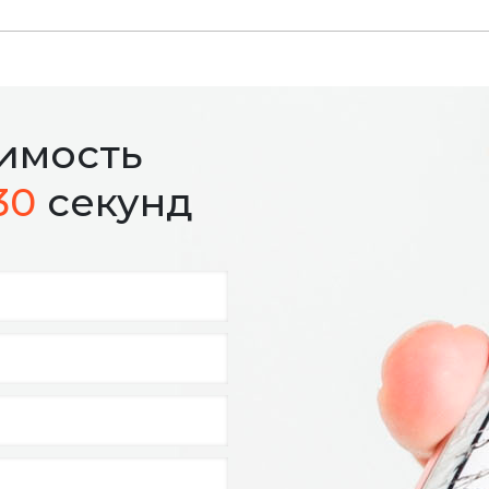
оимость
30
секунд