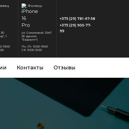
евец
Фолюш
+375 (29) 781-67-58
+375 (29) 905-77-
99
 30
ул. Соломовой, 104/1
д”, 1
(В здании
“Евроопт”)
00-19:00
Пн.-Пт. 10:00-19:00
:00
Сб. 10:00-15:00
ии
Контакты
Отзывы