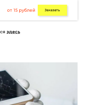
от 15 рублей
Заказать
ься
здесь