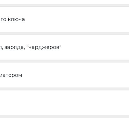
ого ключа
, заряда, "чарджеров"
матором