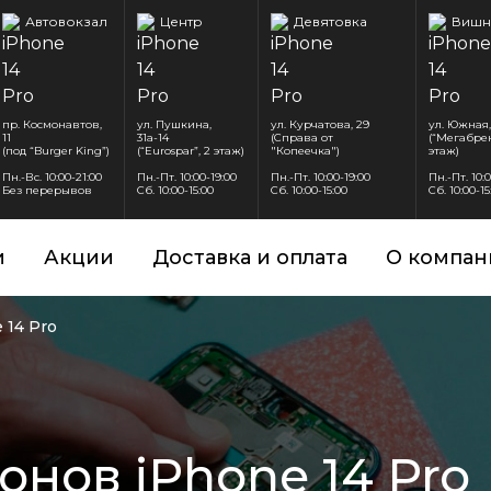
Автовокзал
Центр
Девятовка
Вишн
пр. Космонавтов,
ул. Пушкина,
ул. Курчатова, 29
ул. Южная,
11
31а-14
(Справа от
(“Мегабрен
(под “Burger King”)
(“Eurospar”, 2 этаж)
"Копеечка")
этаж)
Пн.-Вс. 10:00-21:00
Пн.-Пт. 10:00-19:00
Пн.-Пт. 10:00-19:00
Пн.-Пт. 10:
Без перерывов
Сб. 10:00-15:00
Сб. 10:00-15:00
Сб. 10:00-15
и
Акции
Доставка и оплата
О компан
 14 Pro
нов iPhone 14 Pro