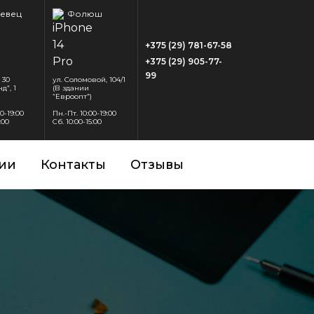
евец
Фолюш
+375 (29) 781-67-58
+375 (29) 905-77-
99
 30
ул. Соломовой, 104/1
д”, 1
(В здании
“Евроопт”)
00-19:00
Пн.-Пт. 10:00-19:00
:00
Сб. 10:00-15:00
ии
Контакты
Отзывы