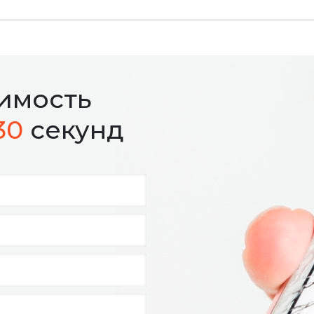
оимость
30
секунд