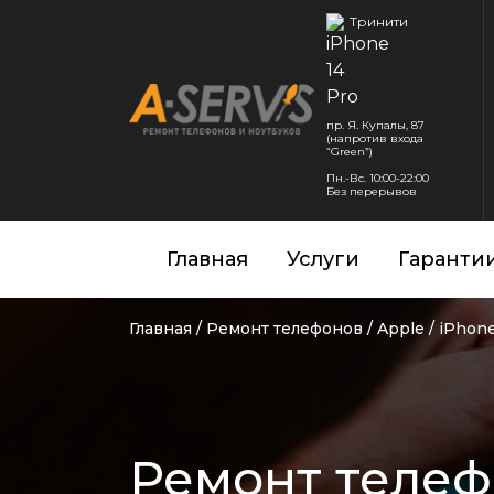
Тринити
пр. Я. Купалы, 87
(напротив входа
“Green”)
Пн.-Вс. 10:00-22:00
Без перерывов
Главная
Услуги
Гаранти
Главная
/
Ремонт телефонов
/
Apple
/
iPhone
Ремонт телефо