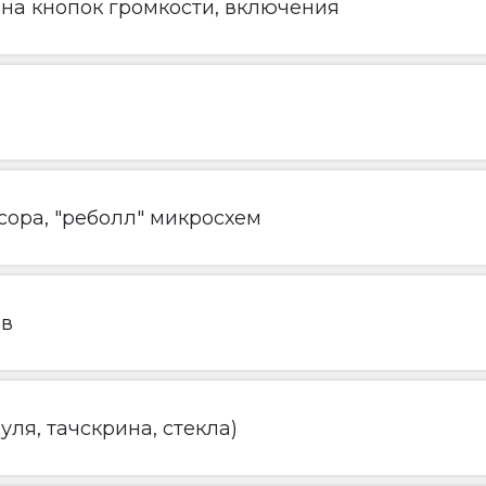
ена кнопок громкости, включения
ора, "реболл" микросхем
ов
ля, тачскрина, стекла)