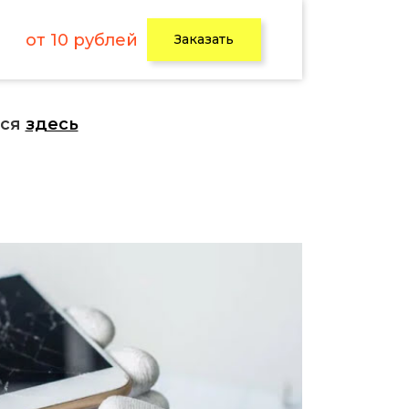
от 10 рублей
Заказать
ься
здесь