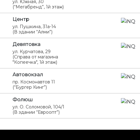
ул. Южная, 30
(“Мегабренд”, 1й этаж)
Центр
ул. Пушкина, 31а-14
(В здании “Алми”)
Девятовка
ул. Курчатова, 29
(Справа от магазина
"Копеечка", 1й этаж)
Автовокзал
пр. Космонавтов 11
(“Бургер Кинг”)
Фолюш
ул. О. Соломовой, 104/1
(В здании “Евроопт”)