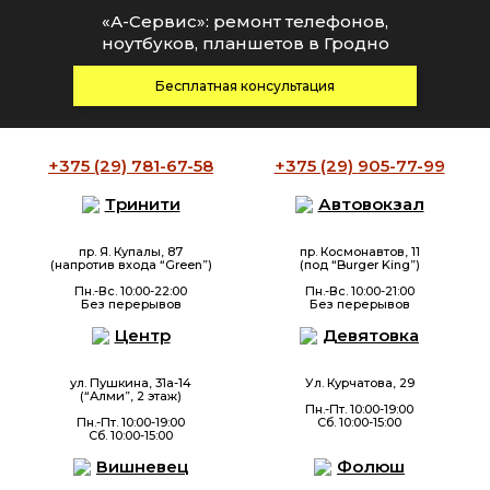
«А-Сервис»: ремонт телефонов,
ноутбуков, планшетов в Гродно
Бесплатная консультация
+375 (29)
781-67-58
+375 (29)
905-77-99
Тринити
Автовокзал
пр. Я. Купалы, 87
пр. Космонавтов, 11
(напротив входа “Green”)
(под “Burger King”)
Пн.-Вс. 10:00-22:00
Пн.-Вс. 10:00-21:00
Без перерывов
Без перерывов
Центр
Девятовка
ул. Пушкина, 31а-14
Ул. Курчатова, 29
(“Алми”, 2 этаж)
Пн.-Пт. 10:00-19:00
Пн.-Пт. 10:00-19:00
Сб. 10:00-15:00
Сб. 10:00-15:00
Вишневец
Фолюш