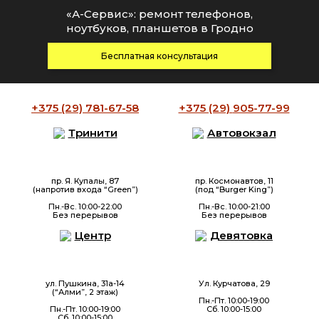
«А-Сервис»: ремонт телефонов,
ноутбуков, планшетов в Гродно
Бесплатная консультация
+375 (29)
781-67-58
+375 (29)
905-77-99
Тринити
Автовокзал
пр. Я. Купалы, 87
пр. Космонавтов, 11
(напротив входа “Green”)
(под “Burger King”)
Пн.-Вс. 10:00-22:00
Пн.-Вс. 10:00-21:00
Без перерывов
Без перерывов
Центр
Девятовка
ул. Пушкина, 31а-14
Ул. Курчатова, 29
(“Алми”, 2 этаж)
Пн.-Пт. 10:00-19:00
Пн.-Пт. 10:00-19:00
Сб. 10:00-15:00
Сб. 10:00-15:00