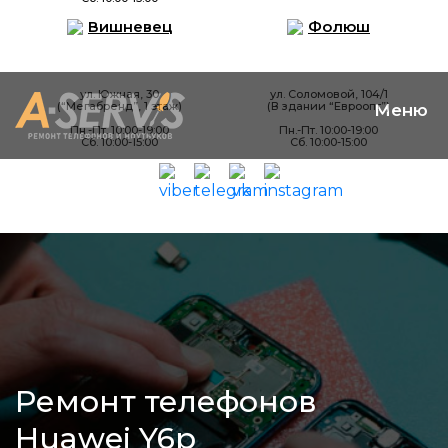
Вишневец
Фолюш
ул. Южная, 30
ул. Соломовой, 104/1
(“Мегабренд”, 1 этаж)
(В здании “Евроопт”)
Пн.-Пт. 10:00-19:00
Пн.-Пт. 10:00-19:00
Сб. 10:00-15:00
Сб. 10:00-15:00
Ремонт телефонов
Huawei Y6p