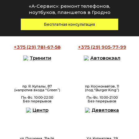
«А-Сервис»: ремонт телефонов,
ноутбуков, планшетов в Гродно
Бесплатная консультация
+375 (29)
781-67-58
+375 (29)
905-77-99
Тринити
Автовокзал
пр. Я. Купалы, 87
пр. Космонавтов, 11
(напротив входа “Green”)
(под “Burger King”)
Пн.-Вс. 10:00-22:00
Пн.-Вс. 10:00-21:00
Без перерывов
Без перерывов
Центр
Девятовка
ул. Пушкина, 31а-14
Ул. Курчатова, 29