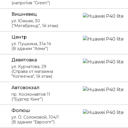
(напротив “Green”)
Вишневец
ул. Южная, 30
(“Мегабренд”, 1й этаж)
Центр
ул. Пушкина, 31а-14
(В здании “Алми”)
Девятовка
ул. Курчатова, 29
(Справа от магазина
"Копеечка", 1й этаж)
Автовокзал
пр. Космонавтов 11
(“Бургер Кинг”)
Фолюш
ул. О. Соломовой, 104/1
(В здании “Евроопт”)