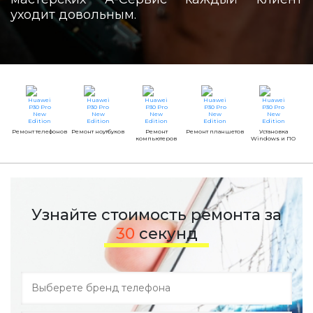
уходит довольным.
Ремонт телефонов
Ремонт ноутбуков
Ремонт
Ремонт планшетов
Установка
компьютеров
Windows и ПО
Узнайте стоимость ремонта за
30
секунд