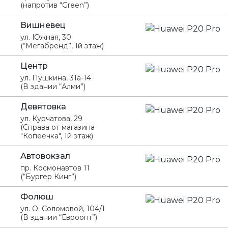
(напротив “Green”)
Вишневец
ул. Южная, 30
(“Мегабренд”, 1й этаж)
Центр
ул. Пушкина, 31а-14
(В здании “Алми”)
Девятовка
ул. Курчатова, 29
(Справа от магазина
"Копеечка", 1й этаж)
Автовокзал
пр. Космонавтов 11
(“Бургер Кинг”)
Фолюш
ул. О. Соломовой, 104/1
(В здании “Евроопт”)