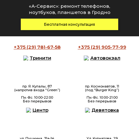
«А-Сервис»: ремонт телефонов,
ноутбуков, планшетов в Гродно
Бесплатная консультация
+375 (29)
781-67-58
+375 (29)
905-77-99
Тринити
Автовокзал
пр. Я. Купалы, 87
пр. Космонавтов, 11
(напротив входа “Green”)
(под “Burger King”)
Пн.-Вс. 10:00-22:00
Пн.-Вс. 10:00-21:00
Без перерывов
Без перерывов
Центр
Девятовка
ул. Пушкина, 31а-14
Ул. Курчатова, 29