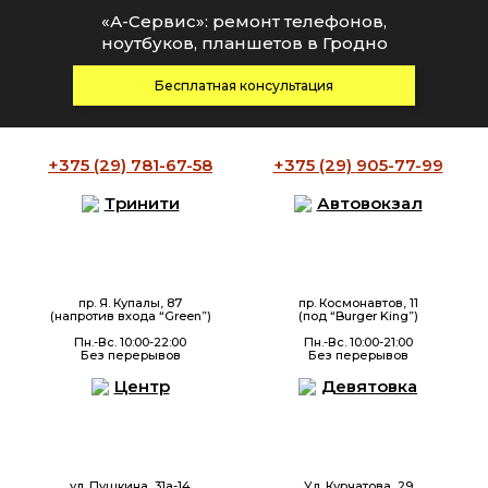
«А-Сервис»: ремонт телефонов,
ноутбуков, планшетов в Гродно
Бесплатная консультация
+375 (29)
781-67-58
+375 (29)
905-77-99
Тринити
Автовокзал
пр. Я. Купалы, 87
пр. Космонавтов, 11
(напротив входа “Green”)
(под “Burger King”)
Пн.-Вс. 10:00-22:00
Пн.-Вс. 10:00-21:00
Без перерывов
Без перерывов
Центр
Девятовка
ул. Пушкина, 31а-14
Ул. Курчатова, 29