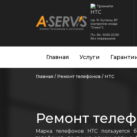
Тринити
пр. Я. Купалы, 87
(напротив входа
“Green”)
Пн.-Вс. 10:00-22:00
Без перерывов
Главная
Услуги
Гаранти
Главная
/
Ремонт телефонов
/
HTC
Ремонт телеф
Марка телефонов НТС пользуется 