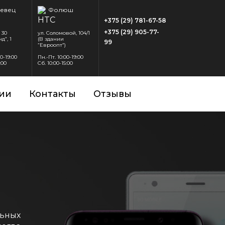
евец
Фолюш
+375 (29) 781-67-58
+375 (29) 905-77-
 30
ул. Соломовой, 104/1
д”, 1
(В здании
99
“Евроопт”)
00-19:00
Пн.-Пт. 10:00-19:00
:00
Сб. 10:00-15:00
ии
Контакты
Отзывы
ьных