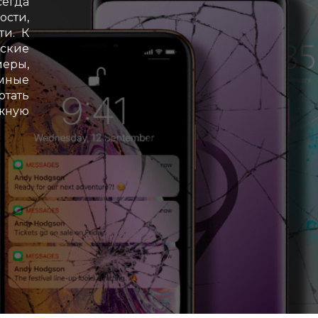
сегда
ости,
ти. К
ские
еры,
ммные
отать
жную