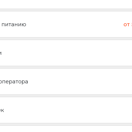
о питанию
от
и
 оператора
ек