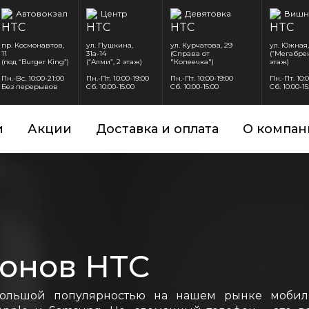
Автовокзал
Центр
Девятовка
Вишн
пр. Космонавтов,
ул. Пушкина,
ул. Курчатова, 29
ул. Южная,
11
31а-14
(Справа от
(“Мегабрен
(под “Burger King”)
(“Алми”, 2 этаж)
"Копеечка")
этаж)
Пн.-Вс. 10:00-21:00
Пн.-Пт. 10:00-19:00
Пн.-Пт. 10:00-19:00
Пн.-Пт. 10:
Без перерывов
Сб. 10:00-15:00
Сб. 10:00-15:00
Сб. 10:00-15
и
Акции
Доставка и оплата
О компан
онов HTC
большой популярностью на нашем рынке мобил