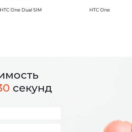
HTC One Dual SIM
HTC One
оимость
30
секунд