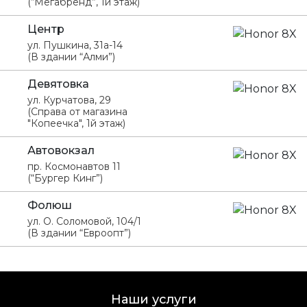
(“Мегабренд”, 1й этаж)
Центр
ул. Пушкина, 31а-14
(В здании “Алми”)
Девятовка
ул. Курчатова, 29
(Справа от магазина
"Копеечка", 1й этаж)
Автовокзал
пр. Космонавтов 11
(“Бургер Кинг”)
Фолюш
ул. О. Соломовой, 104/1
(В здании “Евроопт”)
Наши услуги