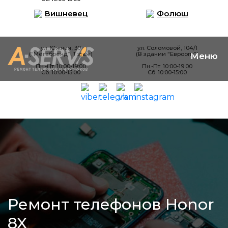
Вишневец
Фолюш
ул. Южная, 30
ул. Соломовой, 104/1
(“Мегабренд”, 1 этаж)
(В здании “Евроопт”)
Пн.-Пт. 10:00-19:00
Пн.-Пт. 10:00-19:00
Сб. 10:00-15:00
Сб. 10:00-15:00
Ремонт телефонов Honor
8X