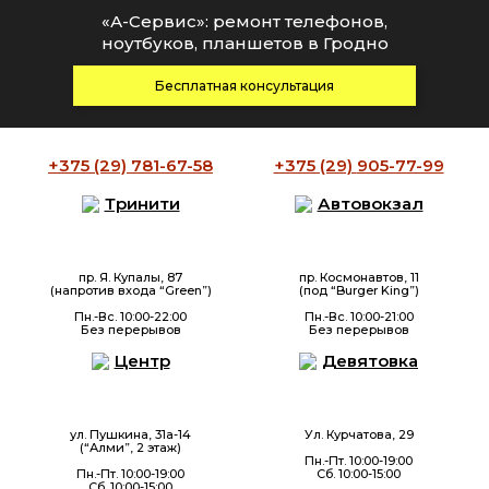
«А-Сервис»: ремонт телефонов,
ноутбуков, планшетов в Гродно
Бесплатная консультация
+375 (29)
781-67-58
+375 (29)
905-77-99
Тринити
Автовокзал
пр. Я. Купалы, 87
пр. Космонавтов, 11
(напротив входа “Green”)
(под “Burger King”)
Пн.-Вс. 10:00-22:00
Пн.-Вс. 10:00-21:00
Без перерывов
Без перерывов
Центр
Девятовка
ул. Пушкина, 31а-14
Ул. Курчатова, 29
(“Алми”, 2 этаж)
Пн.-Пт. 10:00-19:00
Пн.-Пт. 10:00-19:00
Сб. 10:00-15:00
Сб. 10:00-15:00