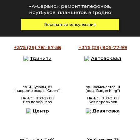
«А-Сервис»: ремонт телефонов,
ноутбуков, планшетов в Гродно
Бесплатная консультация
+375 (29)
781-67-58
+375 (29)
905-77-99
Тринити
Автовокзал
пр. Я. Купалы, 87
пр. Космонавтов, 11
(напротив входа “Green”)
(под “Burger King”)
Пн.-Вс. 10:00-22:00
Пн.-Вс. 10:00-21:00
Без перерывов
Без перерывов
Центр
Девятовка
ул. Пушкина, 31а-14
Ул. Курчатова, 29