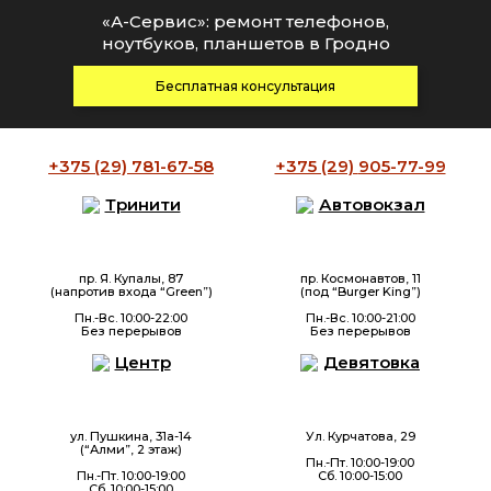
«А-Сервис»: ремонт телефонов,
ноутбуков, планшетов в Гродно
Бесплатная консультация
+375 (29)
781-67-58
+375 (29)
905-77-99
Тринити
Автовокзал
пр. Я. Купалы, 87
пр. Космонавтов, 11
(напротив входа “Green”)
(под “Burger King”)
Пн.-Вс. 10:00-22:00
Пн.-Вс. 10:00-21:00
Без перерывов
Без перерывов
Центр
Девятовка
ул. Пушкина, 31а-14
Ул. Курчатова, 29
(“Алми”, 2 этаж)
Пн.-Пт. 10:00-19:00
Пн.-Пт. 10:00-19:00
Сб. 10:00-15:00
Сб. 10:00-15:00