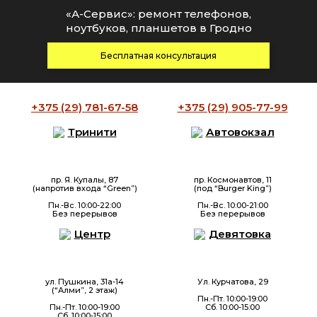
«А-Сервис»: ремонт телефонов,
ноутбуков, планшетов в Гродно
Бесплатная консультация
+375 (29)
781-67-58
+375 (29)
905-77-99
Тринити
Автовокзал
пр. Я. Купалы, 87
пр. Космонавтов, 11
(напротив входа “Green”)
(под “Burger King”)
Пн.-Вс. 10:00-22:00
Пн.-Вс. 10:00-21:00
Без перерывов
Без перерывов
Центр
Девятовка
ул. Пушкина, 31а-14
Ул. Курчатова, 29
(“Алми”, 2 этаж)
Пн.-Пт. 10:00-19:00
Пн.-Пт. 10:00-19:00
Сб. 10:00-15:00
Сб. 10:00-15:00